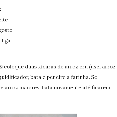
s
eite
 gosto
 liga
z:
coloque duas xícaras de arroz cru (usei arroz
quidificador, bata e peneire a farinha. Se
e arroz maiores, bata novamente até ficarem