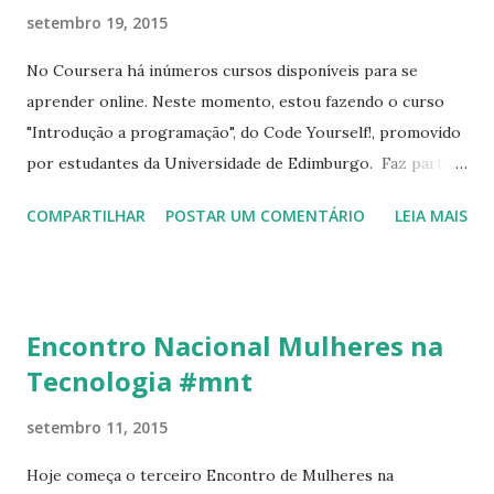
recomendo The Wild Youth (2011). Tem para download no
setembro 19, 2015
blog thenothingsong , lá também tem o EP His Young
No Coursera há inúmeros cursos disponíveis para se
Heart (2011). :)
aprender online. Neste momento, estou fazendo o curso
"Introdução a programação", do Code Yourself!, promovido
por estudantes da Universidade de Edimburgo. Faz parte
da primeira lição desenvolver um programa utilizando o
COMPARTILHAR
POSTAR UM COMENTÁRIO
LEIA MAIS
Scratch. Abaixo, como instalá-lo. Há um tutorial completo
em inglês neste link . Abaixo apenas o passo a passo que
precisei para instalar no meu computador. $ lsb_release -d
Description: Linux Mint 17.1 Rebecca Baixe os programas
Encontro Nacional Mulheres na
necessários no site do Scratch. No meu caso, foram Adobe
Tecnologia #mnt
air e Scratch Offline Editor. Instale o Adobe Air (é a partir
dele que será possível instalar o scratch). Verifique se você
setembro 11, 2015
tem o pacote keyring instalado, se não, instale-o. # locate
libgnome-keyring.so O resultado deve ser: /usr/lib/i386-
Hoje começa o terceiro Encontro de Mulheres na