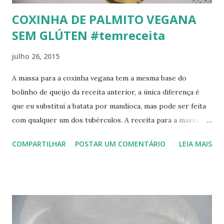
COXINHA DE PALMITO VEGANA
SEM GLÚTEN #temreceita
julho 26, 2015
A massa para a coxinha vegana tem a mesma base do
bolinho de queijo da receita anterior, a única diferença é
que eu substitui a batata por mandioca, mas pode ser feita
com qualquer um dos tubérculos. A receita para a massa
está aqui . Para o recheio usei: 1 pote pequeno de palmito
COMPARTILHAR
POSTAR UM COMENTÁRIO
LEIA MAIS
inteiro (usei a marca imperador, 300G, do pequeno e fino) 3
cs de azeitona picada 1 cs de azeite 6 tomates cereja
tempero à gosto (usei Mrs Dash sabor cebola porque não
tinha cebola em casa, se tiver, sugiro refogar a cebola no
azeite antes de todos os ingredientes) 1 pedaço pequeno
de mandioca cozida amassada Como fazer: Retire a casca