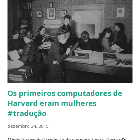
programadora e como mulher pioneira em um campo
dominado por homens. A história de Hopper é contada em
"A Rainha do Código", dirigido por Gillian Jacobs (do famoso
" Community "). Tradução do seguinte texto: The Queen of
Code , escrito por Allison McCann.
Os primeiros computadores de
Harvard eram mulheres
#tradução
dezembro 24, 2015
Minha [grosseira] tradução do seguinte texto: Harvard's