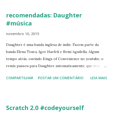
recomendadas: Daughter
#música
novembro 10, 2015
Daughter é uma banda inglesa de indie. Fazem parte da
banda Elena Tonra, Igor Haefeli e Remi Aguilella. Algum
tempo atrás, ouvindo Kings of Convenience no youtube, o
remix passou para Daughter automaticamente, que tem
uma voz forte - um pouco grave - e bem marcante. Suas
COMPARTILHAR
POSTAR UM COMENTÁRIO
LEIA MAIS
músicas tem um suinge simples, o tipo de música que você
ouve para ficar tranquila em casa. (Para dirigir, eu prefiro
Nu Sensae , por exemplo, outra banca com vocal feminino,
mas bem mais nervoso). Acabei de ouvir o álbum If You
Scratch 2.0 #codeyourself
Leave (2013), confesso que não gostei muito. Mas