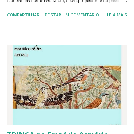
não era das melhores. Então, o tempo passou e eu passei a
pagar meu próprio seguro saúde e marcar minhas
COMPARTILHAR
POSTAR UM COMENTÁRIO
LEIA MAIS
consultas. Errei muito, mas aprendi a acertar. Acredito que
o primeiro passo é perguntar a alguém se conhece um bom
médico ou médica na especialidade que você deseja,
enfatize o bom e defina suas prioridades na questão de
pontualidade, atenção, diagnóstico correto, por exemplo.
Muitas vezes ninguém conhece, algumas outras, com sorte,
é possível conseguir um profissional da saúde que não te
faça esperar horas, atenda com atenção e examine seu
problema. Minha pior experiência foi depois de passar por
cinco médicos com uma rinite e crise alérgica que não
passava e, que, por conta dela desfrutei algumas
madrugadas em emergências, com injeções e soros
recheados de corticóides. Então passei a procurar...