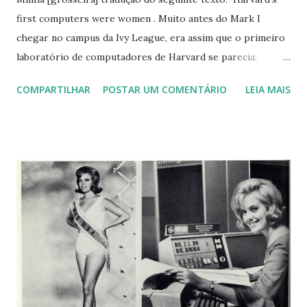
first computers were women . Muito antes do Mark I
chegar no campus da Ivy League, era assim que o primeiro
laboratório de computadores de Harvard se parecia:
Chamar esse grupo de mulheres brilhantes de analíticas
COMPARTILHAR
POSTAR UM COMENTÁRIO
LEIA MAIS
"computadoras" é muito mais amável do que o seu apelido
de outrora, Harem de Pickering . O apelido de mau gosto
refletia a embaçada consideração pelo intelecto feminino
que ecoava entre os líderes da universidade. Em um
discurso de 1869, o presidente da Harvard, Charles W. Eliot,
reconheceu: "o mundo sabe quase nada sobre as
capacidades mentais naturais do sexo feminino". Mas em
1881, o astronômo Charles Edward Pickering estava
cheio/atolado com dados astronômicos coletados através
de observações de telescópio assim como das modernas
astrofotografias e viu as "naturais capacidades mentais" das
mulheres como a solução. Pickering, então, contratou sua