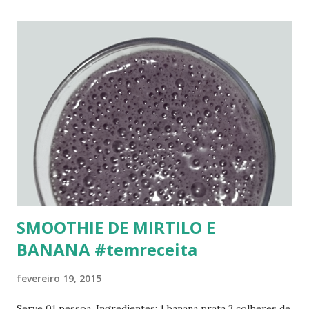
- a despeito dos afazeres do dia. Por se tratar de uma
etnografia, Wacquant vai narrando sua trajetória numa
academia de boxe (de um gueto de um bairro negro de
Chicago) nos mínimos detalhes: desde como chegou ao
bairro, à academia ( gym ), ao seu inesperado envolvimento
com o boxe, que o chegou a questionar, até mesmo, sua vida
de pesquisador. Nas paredes do gym mensagens positivas
de discursos cheios de emoção para motivar os jovens
aspirantes ao pugilismo ocupavam todos os lugares,
juntamento com as fotografias de grandes astros, ...
SMOOTHIE DE MIRTILO E
BANANA #temreceita
fevereiro 19, 2015
Serve 01 pessoa. Ingredientes: 1 banana prata 3 colheres de