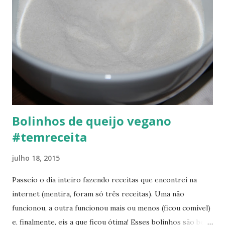
mais grossa do palmito, pique em três partes e amasse o
palmito. É preferível usar somente a parte mais mole do
palmito. Pique os tomates cereja e adicione na panela com a
cebola refogada ou os temperos e azeite em fogo baixo.
Adicione a azeitona e o palmito e mexa bem. Por fim,
adicione e misture muito bem a mandioca cozida e
amassada, de modo que ela f...
Bolinhos de queijo vegano
#temreceita
julho 18, 2015
Passeio o dia inteiro fazendo receitas que encontrei na
internet (mentira, foram só três receitas). Uma não
funcionou, a outra funcionou mais ou menos (ficou comível)
e, finalmente, eis a que ficou ótima! Esses bolinhos são bem