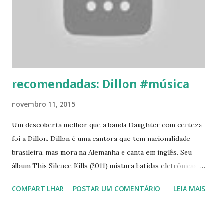
textos literários - ou vice-versa . Ela consegue isso através
de uma estratégia dupla de leitura de recentes textos
científicos que receberam uma atenção muito difundida
(como o de Stephen Wolfram A New Kind of Science )
juntamente com outros textos literários mais ou menos...
recomendadas: Dillon #música
novembro 11, 2015
Um descoberta melhor que a banda Daughter com certeza
foi a Dillon. Dillon é uma cantora que tem nacionalidade
brasileira, mas mora na Alemanha e canta em inglês. Seu
álbum This Silence Kills (2011) mistura batidas eletrônicas
com uma pegada indie e pop e é maravilhoso. Sua
COMPARTILHAR
POSTAR UM COMENTÁRIO
LEIA MAIS
gravadora é a BPitch Control, especializada em tecno com
base em Berlim, onde a cantora também mora. Enjoy!