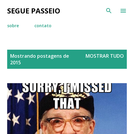
Pular para o conteúdo principal
SEGUE PASSEIO
sobre
contato
P
Mostrando postagens de
MOSTRAR TUDO
o
2015
s
t
a
g
e
n
s