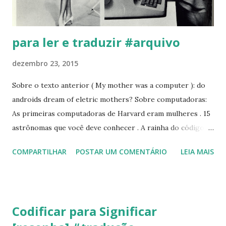
governanta Williamina F...
para ler e traduzir #arquivo
dezembro 23, 2015
Sobre o texto anterior ( My mother was a computer ): do
androids dream of eletric mothers? Sobre computadoras:
As primeiras computadoras de Harvard eram mulheres . 15
astrônomas que você deve conhecer . A rainha do código.
Esse site que fala sobre computação : Bobbi Johnson
COMPARTILHAR
POSTAR UM COMENTÁRIO
LEIA MAIS
Kauffann ganhou o miss estados unidos em 1964, na saída,
em entrevista, lhe perguntaram: quais seus planos para
carreira? Sem pensar, ela responde: "quero ser
programadora computacional". No dia seguinte, recebe
Codificar para Significar
inúmeros telegramas de empresas lhe oferecendo