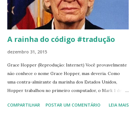
A rainha do código #tradução
dezembro 31, 2015
Grace Hopper (Reprodução: Internet) Você provavelmente
não conhece o nome Grace Hopper, mas deveria. Como
uma contra-almirante da marinha dos Estados Unidos,
Hopper trabalhou no primeiro computador, o Mark 1 de
Harvard . E ela liderou o time que criou o primeiro
COMPARTILHAR
POSTAR UM COMENTÁRIO
LEIA MAIS
compilador , que levou a criação da COBOL , uma linguagem
de programação que até os anos 2000 representava 70%
de todo o código ativamente usado. Morreu em 1992,
deixando para trás um inimitável legado como brilhante