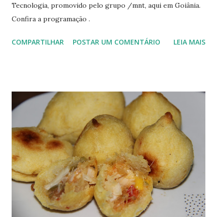
linux-gnu/libgnome-keyring.so.0 /usr/lib/i386-linux-
Tecnologia, promovido pelo grupo /mnt, aqui em Goiânia.
gnu/libgnome-keyring.so.0.2.0 Crie links simbólicos para
Confira a programação .
que o Adobe consiga localizá-los (dentro de s...
COMPARTILHAR
POSTAR UM COMENTÁRIO
LEIA MAIS