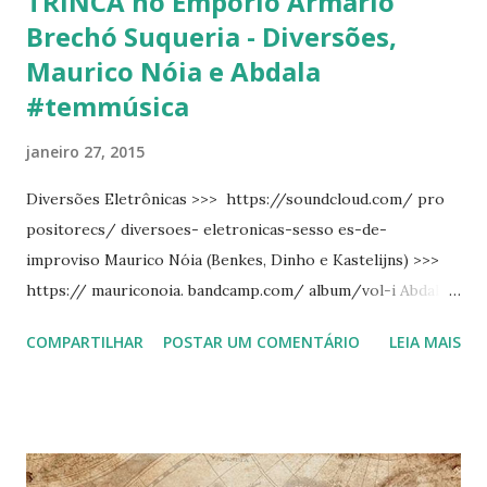
TRINCA no Empório Armário
Brechó Suqueria - Diversões,
Maurico Nóia e Abdala
#temmúsica
janeiro 27, 2015
Diversões Eletrônicas >>> https://soundcloud.com/ pro
positorecs/ diversoes- eletronicas-sesso es-de-
improviso Maurico Nóia (Benkes, Dinho e Kastelijns) >>>
https:// mauriconoia. bandcamp.com/ album/vol-i Abdala
>>> https:// propositorecs. bandcamp.com/ no Empório
COMPARTILHAR
POSTAR UM COMENTÁRIO
LEIA MAIS
Armário Brechó e Suqueria Dia 31 de janeiro de 18h às 22h
R$ 5 cont