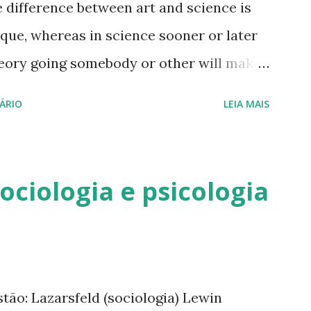
he difference between art and science is
e aparece no vídeo é enviada pela
nique, whereas in science sooner or later
 utilizo um trecho de uma de suas
heory going somebody or other will make
ns principais deste capítulo: 1.
ÁRIO
LEIA MAIS
Fremont-Smith, Mead O capítulo 7 "The
de Mental Health" passeia entre os
estimentos e personagens que permeavam
ociologia e psicologia
 melhor, da mente, em geral. Para
fere-se à fundação da Macy Foundation,
r sua filha Kate Macy Ladd, após um
quisa negligenciadas pelas fundações
tão: Lazarsfeld (sociologia) Lewin