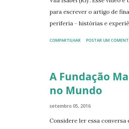
Vila Isabel (RJ)". Esse vídeo 
para escrever o artigo de fin
periferia - histórias e experi
apresentado ao professor He
COMPARTILHAR
POSTAR UM COMENT
"Tópicos Especiais em Ciênc
de Pós-Graduação em Históri
Epistemologia. Não sou profi
A Fundação Ma
por isso peço que relevem a 
no Mundo
desfocadas. As músicas foram
disponíveis pelos próprios c
setembro 05, 2016
instrumental mix) - SoUnDW
Considere ler essa conversa 
Entrevistas: Davi Rodrigues 