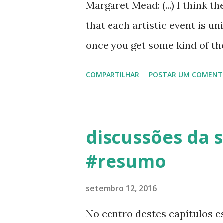
Margaret Mead: (...) I think t
Observação: a propaganda qu
that each artistic event is u
gravadora do Tom Zé, porque
once you get some kind of t
músicas. Não mon...
the same discovery. Personage
COMPARTILHAR
POSTAR UM COMENT
Fremont-Smith, Abramson 2. 
Macy Foundation and Worldwi
anos 1930 a 1960 e seus inv
discussões da s
o campo da saúde mental. Ou,
#resumo
começar a história, Heims re
datada de 1930, promovida po
setembro 12, 2016
estudo sobre as áreas de pes
No centro destes capítulos es