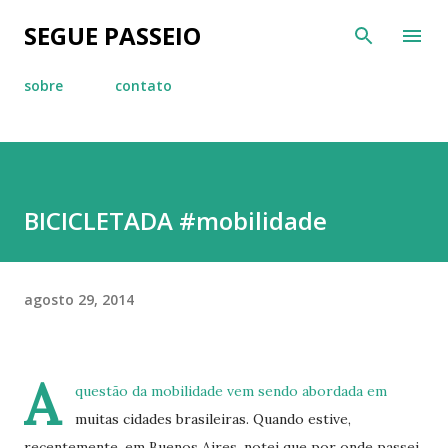
Pular para o conteúdo principal
SEGUE PASSEIO
sobre
contato
BICICLETADA #mobilidade
agosto 29, 2014
A
questão da mobilidade vem sendo abordada em
muitas cidades brasileiras. Quando estive,
recentemente, em Buenos Aires, notei que por onde passei