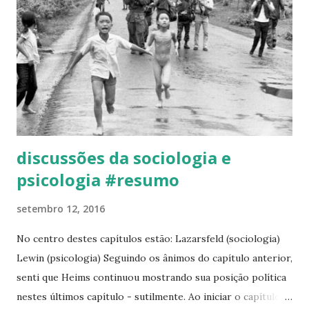
a história, Heims refere-se à fundação da Macy Foundation,
datada de 1930, promovida por sua filha Kate Macy Ladd,
após um estudo sobre as áreas de pesquisa negligenciadas
pelas fundações filantrópicas. O estudo recomenda que os
cuidados com a saúde devem ser a preocupação central da
fundação. "The study found that 'biochemical and
physiological research were receiving f...
discussões da sociologia e
psicologia #resumo
setembro 12, 2016
No centro destes capítulos estão: Lazarsfeld (sociologia)
Lewin (psicologia) Seguindo os ânimos do capítulo anterior,
senti que Heims continuou mostrando sua posição política
nestes últimos capítulo - sutilmente. Ao iniciar o capítulo 8