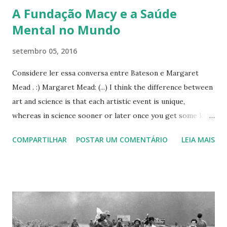
A Fundação Macy e a Saúde
Mental no Mundo
setembro 05, 2016
Considere ler essa conversa entre Bateson e Margaret
Mead . :) Margaret Mead: (...) I think the difference between
art and science is that each artistic event is unique,
whereas in science sooner or later once you get some kind
of theory going somebody or other will make the same
COMPARTILHAR
POSTAR UM COMENTÁRIO
LEIA MAIS
discovery. Personagens principais deste capítulo: 1.
Fremont-Smith, Abramson 2. Fremont-Smith, Mead O
capítulo 7 "The Macy Foundation and Worldwide Mental
Health" passeia entre os anos 1930 a 1960 e seus
investimentos e personagens que permeavam o campo da
saúde mental. Ou, melhor, da mente, em geral. Para começar