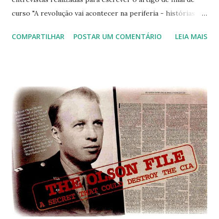
curso "A revolução vai acontecer na periferia - histórias e
experiências do CCS em Vila Isabel", apresentado ao
COMPARTILHAR
POSTAR UM COMENTÁRIO
LEIA MAIS
professor Henrique Cukierman, na disciplina de "Tópicos
Especiais em Ciência-Tecnologia-Sociedade", do Programa
de Pós-Graduação em História das Ciências e Técnicas e
Epistemologia. Não sou profissional em edição ou gravação
de vídeos, por isso peço que relevem a qualidade dos
cortes e das gravações desfocadas. As músicas foram
baixadas pela internet e estão disponíveis pelos próprios
criadores das mesmas: FAQ (hip hop instrumental mix) -
SoUnDWaVeS Salva a humanidade - Tom Zé Entrevistas:
Davi Rodrigues Maurilio Rodrigues Beatrice Catarine
Observação: a propaganda que aparece no vídeo é enviada
pela gravadora do Tom Zé, porque utilizo um trecho de
uma de suas músicas. Não mon...