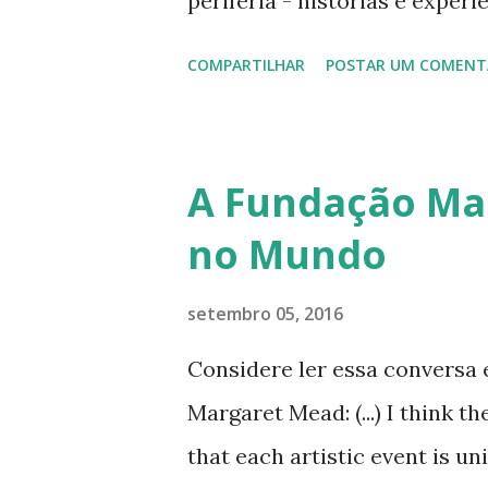
periferia - histórias e experi
apresentado ao professor He
COMPARTILHAR
POSTAR UM COMENT
"Tópicos Especiais em Ciênc
de Pós-Graduação em Históri
Epistemologia. Não sou profi
A Fundação Ma
por isso peço que relevem a 
no Mundo
desfocadas. As músicas foram
disponíveis pelos próprios c
setembro 05, 2016
instrumental mix) - SoUnDW
Considere ler essa conversa 
Entrevistas: Davi Rodrigues 
Margaret Mead: (...) I think t
Observação: a propaganda qu
that each artistic event is u
gravadora do Tom Zé, porque