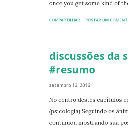
once you get some kind of t
músicas. Não mon...
the same discovery. Personage
COMPARTILHAR
POSTAR UM COMENT
Fremont-Smith, Abramson 2. 
Macy Foundation and Worldwi
anos 1930 a 1960 e seus inv
discussões da s
o campo da saúde mental. Ou,
#resumo
começar a história, Heims re
datada de 1930, promovida po
setembro 12, 2016
estudo sobre as áreas de pes
No centro destes capítulos es
filantrópicas. O estudo rec
(psicologia) Seguindo os âni
devem ser a preocupação cent
continuou mostrando sua posi