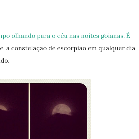
po olhando para o céu nas noites goianas. É
te, a constelação de escorpião em qualquer dia
do.